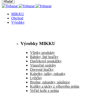
MIKKU
Obchod
Výrobky
Výrobky MIKKU
Všetky produkty
Bábiky, šité hračky
Darčekové poukážky
Vianočné ozdoby
Drevené hračky
Kabelky, tašky, ruksaky
Lyžičky
Brošne, náramky, náušnice
Košíky a tácky z vŕbového prútia
Veľké koše z prútia