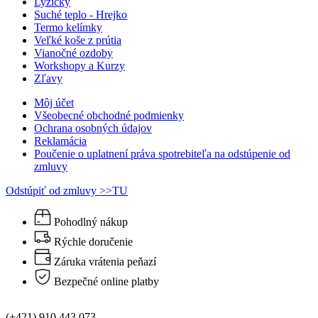
Lyžičky
Suché teplo - Hrejko
Termo kelímky
Veľké koše z prútia
Vianočné ozdoby
Workshopy a Kurzy
Zľavy
Môj účet
Všeobecné obchodné podmienky
Ochrana osobných údajov
Reklamácia
Poučenie o uplatnení práva spotrebiteľa na odstúpenie od
zmluvy
Odstúpiť od zmluvy >>TU
Pohodlný nákup
Rýchle doručenie
Záruka vrátenia peňazí
Bezpečné online platby
(+421) 910 443 073