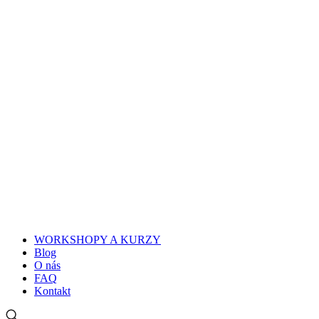
Rodinná firma s 30
ročnou tradíciou
HAND MADE by MIKKU
Nakupovať
WORKSHOPY A KURZY
Blog
O nás
FAQ
Kontakt