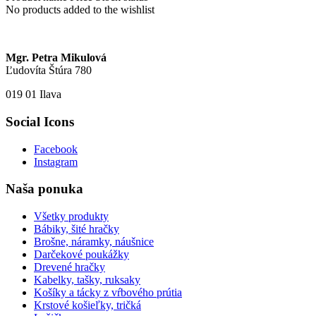
No products added to the wishlist
Mgr. Petra Mikulová
Ľudovíta Štúra 780
019 01 Ilava
Social Icons
Facebook
Instagram
Naša ponuka
Všetky produkty
Bábiky, šité hračky
Brošne, náramky, náušnice
Darčekové poukážky
Drevené hračky
Kabelky, tašky, ruksaky
Košíky a tácky z vŕbového prútia
Krstové košieľky, tričká