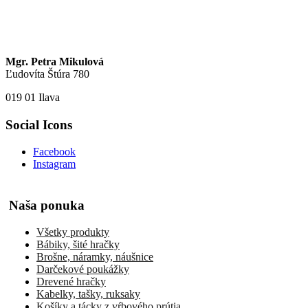
Mgr. Petra Mikulová
Ľudovíta Štúra 780
019 01 Ilava
Social Icons
Facebook
Instagram
Naša ponuka
Všetky produkty
Bábiky, šité hračky
Brošne, náramky, náušnice
Darčekové poukážky
Drevené hračky
Kabelky, tašky, ruksaky
Košíky a tácky z vŕbového prútia