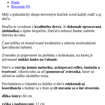
Popis
Recenzie (0)
Milý a jednoduchý dizajn drevených hračiek ocení každý rodič a aj
dieťa.
Hračka je vyrobená z
kvalitného dreva
. Je
dokonale opracovaná
(dohladka)
a úplne bezpečná. Dieťaťu nehrozí žiadne zadretie
drievka do ruky.
Časti telíčka sú domaľované kvalitnými a zdraviu nezávadnými
špeciálnymi farbami.
Zvieratko je pripevnené na plošinku s kolieskami, ku ktorej je
priviazané
mäkké lanko na ťahanie
.
Dieťa si
rozvíja jemnú motoriku, uchopovací reflex, fantáziu a
tvorivosť
. Okrem toho sa učí
pomenovať zvieratká
, ktoré sú
súčasťou nášho okolitého sveta.
Prechádzkou a ťahaním za šnúrku si dieťa
zdokonalí aj
koordináciu
a buduje sa v ňom aj
cit starania sa o iné stvorenie.
dĺžka šnúry:
60 cm
výška s podstavcom:
12 cm