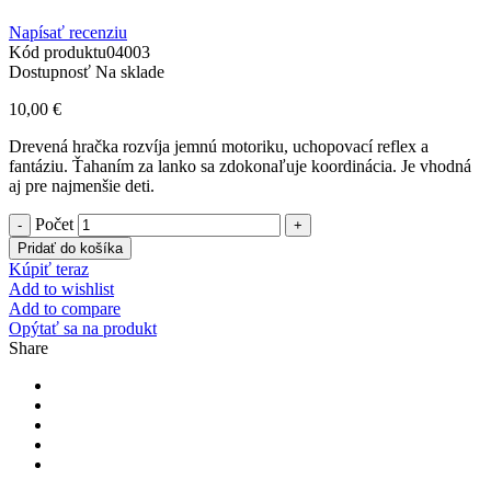
Napísať recenziu
Kód produktu
04003
Dostupnosť
Na sklade
10,00
€
Drevená hračka rozvíja jemnú motoriku, uchopovací reflex a
fantáziu. Ťahaním za lanko sa zdokonaľuje koordinácia. Je vhodná
aj pre najmenšie deti.
Počet
Pridať do košíka
Kúpiť teraz
Add to wishlist
Add to compare
Opýtať sa na produkt
Share