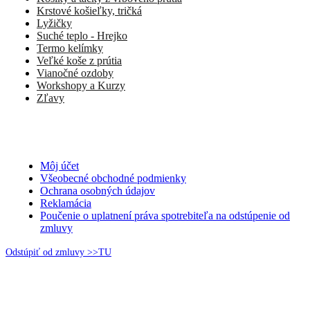
Krstové košieľky, tričká
Lyžičky
Suché teplo - Hrejko
Termo kelímky
Veľké koše z prútia
Vianočné ozdoby
Workshopy a Kurzy
Zľavy
Môj účet
Všeobecné obchodné podmienky
Ochrana osobných údajov
Reklamácia
Poučenie o uplatnení práva spotrebiteľa na odstúpenie od
zmluvy
Odstúpiť od zmluvy >>TU