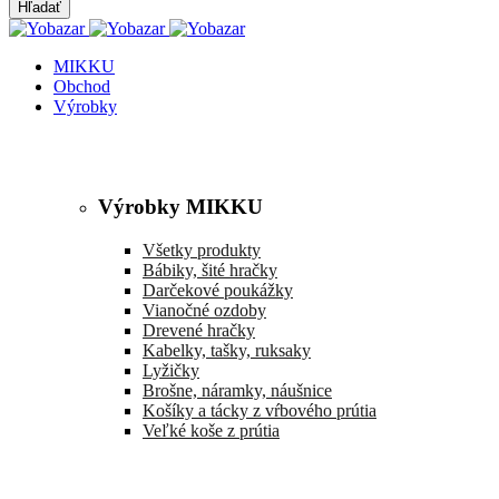
MIKKU
Obchod
Výrobky
Výrobky MIKKU
Všetky produkty
Bábiky, šité hračky
Darčekové poukážky
Vianočné ozdoby
Drevené hračky
Kabelky, tašky, ruksaky
Lyžičky
Brošne, náramky, náušnice
Košíky a tácky z vŕbového prútia
Veľké koše z prútia