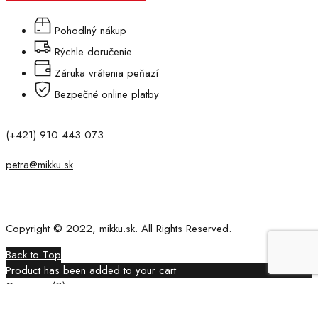
Pohodlný nákup
Rýchle doručenie
Záruka vrátenia peňazí
Bezpečné online platby
(+421) 910 443 073
petra@mikku.sk
Copyright © 2022, mikku.sk. All Rights Reserved.
Back to Top
Product has been added to your cart
Compare
(0)
Compare
Remove all products