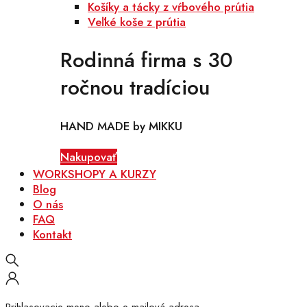
Košíky a tácky z vŕbového prútia
Veľké koše z prútia
Rodinná firma s 30
ročnou tradíciou
HAND MADE by MIKKU
Nakupovať
WORKSHOPY A KURZY
Blog
O nás
FAQ
Kontakt