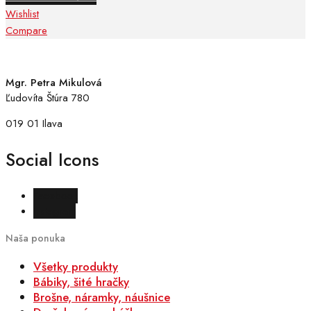
bola:
je:
Wishlist
20,00 €.
9,00 €.
Compare
Mgr. Petra Mikulová
Ľudovíta Štúra 780
019 01 Ilava
Social Icons
Facebook
Instagram
Naša ponuka
Všetky produkty
Bábiky, šité hračky
Brošne, náramky, náušnice