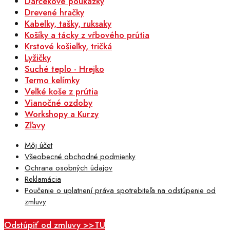
Darčekové poukážky
Drevené hračky
Kabelky, tašky, ruksaky
Košíky a tácky z vŕbového prútia
Krstové košieľky, tričká
Lyžičky
Suché teplo - Hrejko
Termo kelímky
Veľké koše z prútia
Vianočné ozdoby
Workshopy a Kurzy
Zľavy
Môj účet
Všeobecné obchodné podmienky
Ochrana osobných údajov
Reklamácia
Poučenie o uplatnení práva spotrebiteľa na odstúpenie od
zmluvy
Odstúpiť od zmluvy >>TU