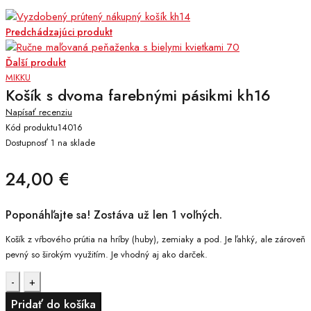
Predchádzajúci produkt
Ďalší produkt
MIKKU
Košík s dvoma farebnými pásikmi kh16
Napísať recenziu
Kód produktu
14016
Dostupnosť
1 na sklade
24,00
€
Poponáhľajte sa! Zostáva už len 1 voľných.
Košík z vŕbového prútia na hríby (huby), zemiaky a pod. Je ľahký, ale zároveň
pevný so širokým využitím. Je vhodný aj ako darček.
Počet
Pridať do košíka