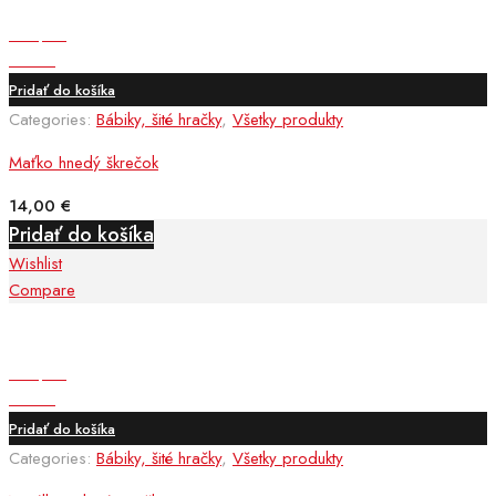
Compare
Wishlist
Pridať do košíka
Categories:
Bábiky, šité hračky
,
Všetky produkty
Maťko hnedý škrečok
14,00
€
Pridať do košíka
Wishlist
Compare
Compare
Wishlist
Pridať do košíka
Categories:
Bábiky, šité hračky
,
Všetky produkty