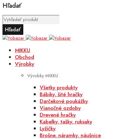
Hľadať
MIKKU
Obchod
Výrobky
Výrobky MIKKU
Všetky produkty
Bábiky, šité hračky
Darčekové poukážky
Vianočné ozdoby
Drevené hračky
Kabelky, tašky, ruksaky
Lyžičky
Brošne, náramky, náušnice