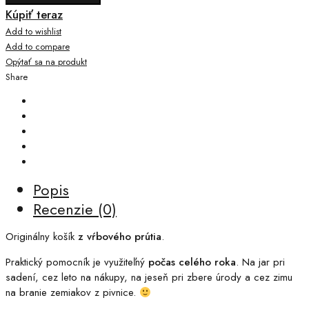
Kúpiť teraz
Add to wishlist
Add to compare
Opýtať sa na produkt
Share
Popis
Recenzie (0)
Originálny košík
z vŕbového prútia
.
Praktický pomocník je využiteľný
počas celého roka
. Na jar pri
sadení, cez leto na nákupy, na jeseň pri zbere úrody a cez zimu
na branie zemiakov z pivnice.