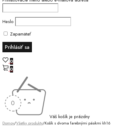
Prihlasovacie meno alebo e-mailová adresa
Heslo
Zapamätať
0
0
Váš košík je prázdny
Domov
/
Všetky produkty
/
Košík s dvoma farebnými pásikmi kh16