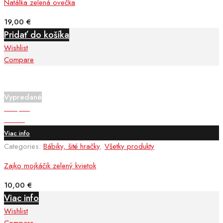
Natálka zelená ovečka
19,00
€
Pridať do košíka
Wishlist
Compare
Vypredané
Compare
Wishlist
Viac info
Categories:
Bábiky, šité hračky
,
Všetky produkty
Zajko mojkáčik zelený kvietok
10,00
€
Viac info
Wishlist