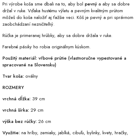
Pri výrobe koša sme dbali na to, aby bol
pevný
a aby sa dobre
držal v ruke. Vďaka hustému výletu a pevným kvalitným prútom
môžeš do koša naložiť aj ťažšie veci. Kôš je pevný a pri správnom
zaobchádzaní nezničiteľný.
Rúčka je primeranej hrúbky, aby sa dobre držala v ruke.
Farebné pásiky ho robia originálnym kúskom.
Použitý materiál:
vŕbové prútie (vlastnoručne vypestované a
spracované na Slovensku)
Tvar koša:
oválny
ROZMERY
vrchná dĺžka:
39 cm
vrchná šírka:
29 cm
výška bez rúčky:
26 cm
Využitie:
na hríby, zemiaky, jablká, cibuľu, bylinky, kvety, hračky,