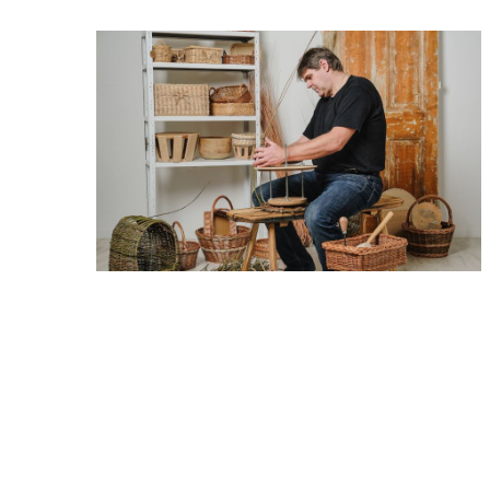
Rodinná firma s 30
ročnou tradíciou
HAND MADE by MIKKU
Nakupovať