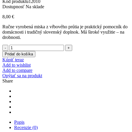
Kód produktu
12010
Dostupnosť
Na sklade
8,00
€
Ručne vyrobená miska z vŕbového prútia je praktický pomocník do
domácnosti i tradičný slovenský doplnok. Má široké využitie – na
drobnosti.
Počet
Pridať do košíka
Kúpiť teraz
Add to wishlist
Add to compare
Opýtať sa na produkt
Share
Popis
Recenzie (0)