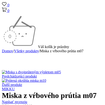
0
0
Váš košík je prázdny
Domov
/
Všetky produkty
/
Miska z vŕbového prútia m07
Predchádzajúci produkt
Ďalší produkt
MIKKU
Miska z vŕbového prútia m07
Napísať recenziu