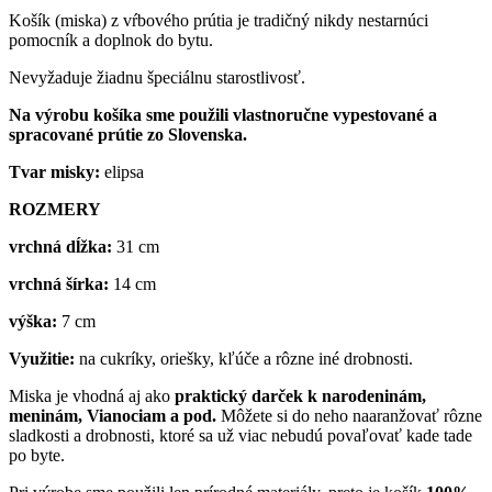
Košík (miska) z vŕbového prútia je tradičný nikdy nestarnúci
pomocník a doplnok do bytu.
Nevyžaduje žiadnu špeciálnu starostlivosť.
Na výrobu košíka sme použili vlastnoručne vypestované a
spracované prútie zo Slovenska.
Tvar misky:
elipsa
ROZMERY
vrchná dĺžka:
31 cm
vrchná šírka:
14 cm
výška:
7 cm
Využitie:
na cukríky, oriešky, kľúče a rôzne iné drobnosti.
Miska je vhodná aj ako
praktický darček k narodeninám,
meninám, Vianociam a pod.
Môžete si do neho naaranžovať rôzne
sladkosti a drobnosti, ktoré sa už viac nebudú povaľovať kade tade
po byte.