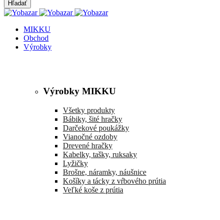
MIKKU
Obchod
Výrobky
Výrobky MIKKU
Všetky produkty
Bábiky, šité hračky
Darčekové poukážky
Vianočné ozdoby
Drevené hračky
Kabelky, tašky, ruksaky
Lyžičky
Brošne, náramky, náušnice
Košíky a tácky z vŕbového prútia
Veľké koše z prútia