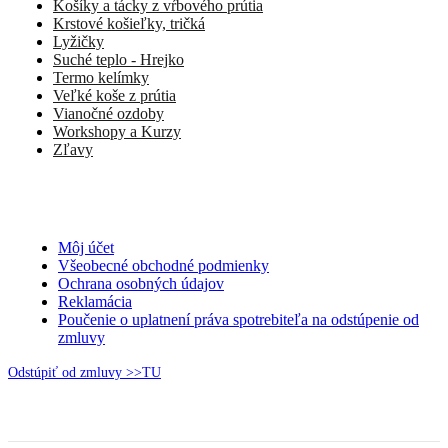
Košíky a tácky z vŕbového prútia
Krstové košieľky, tričká
Lyžičky
Suché teplo - Hrejko
Termo kelímky
Veľké koše z prútia
Vianočné ozdoby
Workshopy a Kurzy
Zľavy
Môj účet
Všeobecné obchodné podmienky
Ochrana osobných údajov
Reklamácia
Poučenie o uplatnení práva spotrebiteľa na odstúpenie od
zmluvy
Odstúpiť od zmluvy >>TU