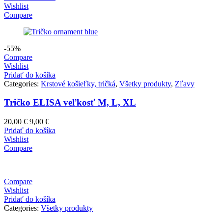
Wishlist
Compare
-55%
Compare
Wishlist
Pridať do košíka
Categories:
Krstové košieľky, tričká
,
Všetky produkty
,
Zľavy
Tričko ELISA veľkosť M, L, XL
Pôvodná
Aktuálna
20,00
€
9,00
€
cena
cena
Pridať do košíka
bola:
je:
Wishlist
20,00 €.
9,00 €.
Compare
Compare
Wishlist
Pridať do košíka
Categories:
Všetky produkty