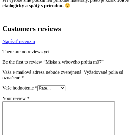
Pri výrobe sme použili len prírodné materiály, preto je košík
100%
ekologický a spätý s prírodou.
Customers reviews
Napísať recenziu
There are no reviews yet.
Be the first to review “Miska z vŕbového prútia m07”
Vaša e-mailová adresa nebude zverejnená.
Vyžadované polia sú
označené
*
Vaše hodnotenie
*
Your review
*