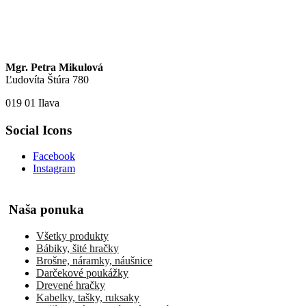
Mgr. Petra Mikulová
Ľudovíta Štúra 780
019 01 Ilava
Social Icons
Facebook
Instagram
Naša ponuka
Všetky produkty
Bábiky, šité hračky
Brošne, náramky, náušnice
Darčekové poukážky
Drevené hračky
Kabelky, tašky, ruksaky