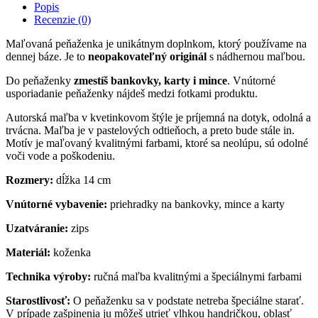
Popis
Recenzie (0)
Maľovaná peňaženka je unikátnym doplnkom, ktorý používame na
dennej báze. Je to
neopakovateľný originál
s nádhernou maľbou.
Do peňaženky
zmestíš bankovky, karty i mince
. Vnútorné
usporiadanie peňaženky nájdeš medzi fotkami produktu.
Autorská maľba v kvetinkovom štýle je príjemná na dotyk, odolná a
trvácna. Maľba je v pastelových odtieňoch, a preto bude stále in.
Motív je maľovaný kvalitnými farbami, ktoré sa neolúpu, sú odolné
voči vode a poškodeniu.
Rozmery:
dĺžka 14 cm
Vnútorné vybavenie:
priehradky na bankovky, mince a karty
Uzatváranie:
zips
Materiál:
koženka
Technika výroby:
ručná maľba kvalitnými a špeciálnymi farbami
Starostlivosť:
O peňaženku sa v podstate netreba špeciálne starať.
V prípade zašpinenia ju môžeš utrieť vlhkou handričkou, oblasť