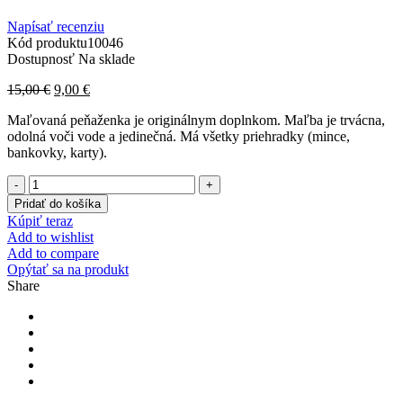
Napísať recenziu
Kód produktu
10046
Dostupnosť
Na sklade
15,00
€
9,00
€
Maľovaná peňaženka je originálnym doplnkom. Maľba je trvácna,
odolná voči vode a jedinečná. Má všetky priehradky (mince,
bankovky, karty).
Pridať do košíka
Kúpiť teraz
Add to wishlist
Add to compare
Opýtať sa na produkt
Share