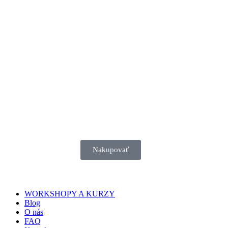
Rodinná firma s 30
ročnou tradíciou
HAND MADE by MIKKU
Nakupovať
WORKSHOPY A KURZY
Blog
O nás
FAQ