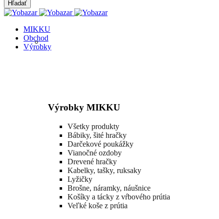
MIKKU
Obchod
Výrobky
Výrobky MIKKU
Všetky produkty
Bábiky, šité hračky
Darčekové poukážky
Vianočné ozdoby
Drevené hračky
Kabelky, tašky, ruksaky
Lyžičky
Brošne, náramky, náušnice
Košíky a tácky z vŕbového prútia
Veľké koše z prútia