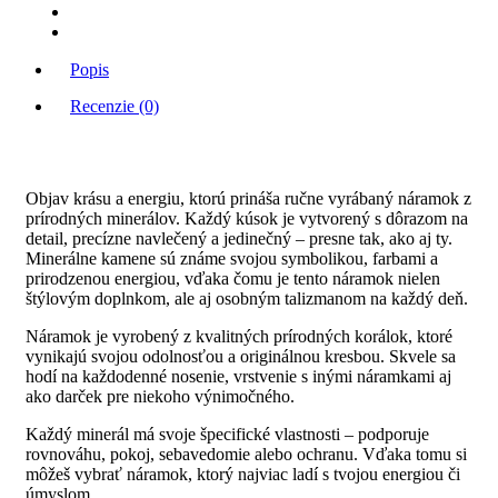
Popis
Recenzie (0)
Objav krásu a energiu, ktorú prináša ručne vyrábaný náramok z
prírodných minerálov. Každý kúsok je vytvorený s dôrazom na
detail, precízne navlečený a jedinečný – presne tak, ako aj ty.
Minerálne kamene sú známe svojou symbolikou, farbami a
prirodzenou energiou, vďaka čomu je tento náramok nielen
štýlovým doplnkom, ale aj osobným talizmanom na každý deň.
Náramok je vyrobený z kvalitných prírodných korálok, ktoré
vynikajú svojou odolnosťou a originálnou kresbou. Skvele sa
hodí na každodenné nosenie, vrstvenie s inými náramkami aj
ako darček pre niekoho výnimočného.
Každý minerál má svoje špecifické vlastnosti – podporuje
rovnováhu, pokoj, sebavedomie alebo ochranu. Vďaka tomu si
môžeš vybrať náramok, ktorý najviac ladí s tvojou energiou či
úmyslom.